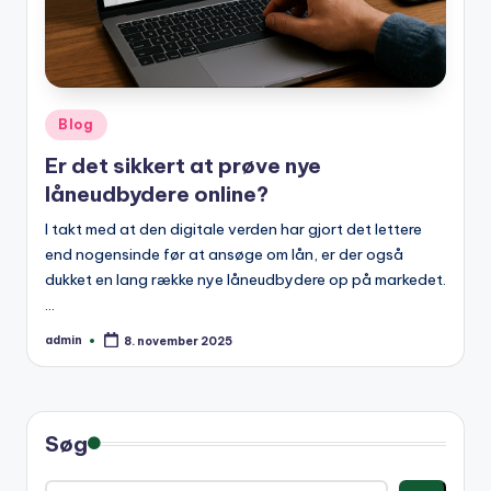
Posted
Blog
in
Er det sikkert at prøve nye
låneudbydere online?
I takt med at den digitale verden har gjort det lettere
end nogensinde før at ansøge om lån, er der også
dukket en lang række nye låneudbydere op på markedet.
…
admin
8. november 2025
Posted
by
Søg