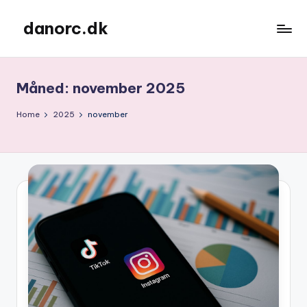
danorc.dk
Skip
to
content
Måned:
november 2025
Home
2025
november