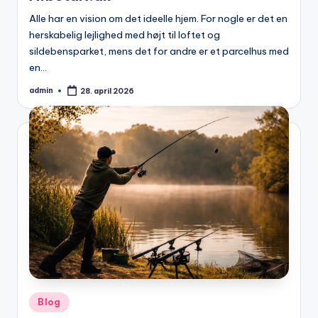
Alle har en vision om det ideelle hjem. For nogle er det en
herskabelig lejlighed med højt til loftet og
sildebensparket, mens det for andre er et parcelhus med
en…
admin
28. april 2026
Posted
by
Posted
Blog
in