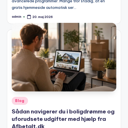
avancerede programmer. Mange tror stadig, at en
gratis hjemmeside automatisk ser…
admin
20. maj 2026
Posted
by
Posted
Blog
in
Sådan navigerer du i boligdrømme og
uforudsete udgifter med hjælp fra
Afbetalt.dk