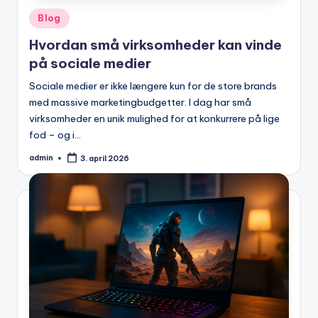
Posted
Blog
in
Hvordan små virksomheder kan vinde
på sociale medier
Sociale medier er ikke længere kun for de store brands
med massive marketingbudgetter. I dag har små
virksomheder en unik mulighed for at konkurrere på lige
fod – og i…
admin
3. april 2026
Posted
by