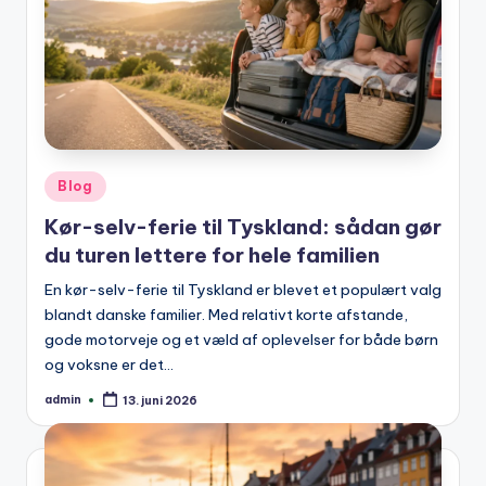
Posted
Blog
in
Kør-selv-ferie til Tyskland: sådan gør
du turen lettere for hele familien
En kør-selv-ferie til Tyskland er blevet et populært valg
blandt danske familier. Med relativt korte afstande,
gode motorveje og et væld af oplevelser for både børn
og voksne er det…
admin
13. juni 2026
Posted
by