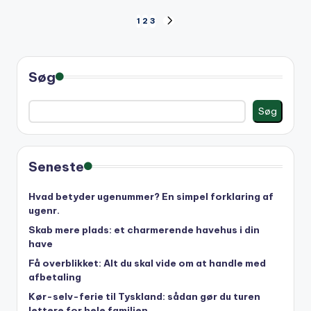
Indlægsinddeling
1
2
3
NEXT
PAGE
Søg
Søg
Seneste
Hvad betyder ugenummer? En simpel forklaring af
ugenr.
Skab mere plads: et charmerende havehus i din
have
Få overblikket: Alt du skal vide om at handle med
afbetaling
Kør-selv-ferie til Tyskland: sådan gør du turen
lettere for hele familien