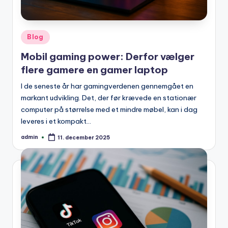
Posted
Blog
in
Mobil gaming power: Derfor vælger
flere gamere en gamer laptop
I de seneste år har gamingverdenen gennemgået en
markant udvikling. Det, der før krævede en stationær
computer på størrelse med et mindre møbel, kan i dag
leveres i et kompakt…
admin
11. december 2025
Posted
by