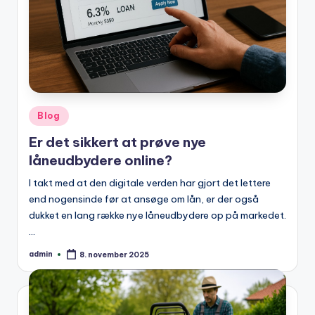
Posted
Blog
in
Er det sikkert at prøve nye
låneudbydere online?
I takt med at den digitale verden har gjort det lettere
end nogensinde før at ansøge om lån, er der også
dukket en lang række nye låneudbydere op på markedet.
…
admin
8. november 2025
Posted
by