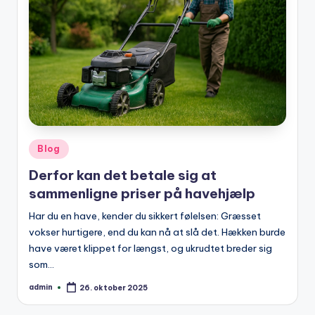
Posted
Blog
in
Derfor kan det betale sig at
sammenligne priser på havehjælp
Har du en have, kender du sikkert følelsen: Græsset
vokser hurtigere, end du kan nå at slå det. Hækken burde
have været klippet for længst, og ukrudtet breder sig
som…
admin
26. oktober 2025
Posted
by