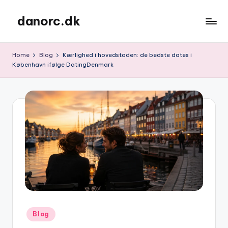
danorc.dk
Skip
to
content
Home
Blog
Kærlighed i hovedstaden: de bedste dates i
København ifølge DatingDenmark
Posted
Blog
in