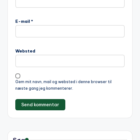
A
l
E-mail
*
t
e
r
n
Websted
a
t
i
v
Gem mit navn, mail og websted i denne browser til
e
næste gang jeg kommenterer.
:
Søg