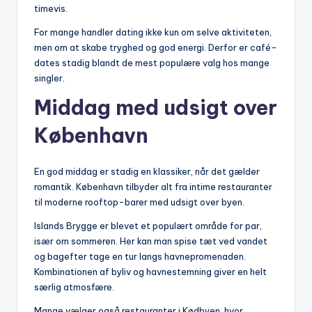
timevis.
For mange handler dating ikke kun om selve aktiviteten,
men om at skabe tryghed og god energi. Derfor er café-
dates stadig blandt de mest populære valg hos mange
singler.
Middag med udsigt over
København
En god middag er stadig en klassiker, når det gælder
romantik. København tilbyder alt fra intime restauranter
til moderne rooftop-barer med udsigt over byen.
Islands Brygge er blevet et populært område for par,
især om sommeren. Her kan man spise tæt ved vandet
og bagefter tage en tur langs havnepromenaden.
Kombinationen af byliv og havnestemning giver en helt
særlig atmosfære.
Mange vælger også restauranter i Kødbyen, hvor