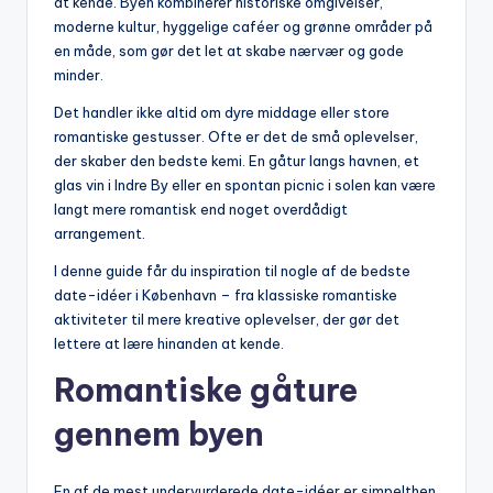
at kende. Byen kombinerer historiske omgivelser,
moderne kultur, hyggelige caféer og grønne områder på
en måde, som gør det let at skabe nærvær og gode
minder.
Det handler ikke altid om dyre middage eller store
romantiske gestusser. Ofte er det de små oplevelser,
der skaber den bedste kemi. En gåtur langs havnen, et
glas vin i Indre By eller en spontan picnic i solen kan være
langt mere romantisk end noget overdådigt
arrangement.
I denne guide får du inspiration til nogle af de bedste
date-idéer i København – fra klassiske romantiske
aktiviteter til mere kreative oplevelser, der gør det
lettere at lære hinanden at kende.
Romantiske gåture
gennem byen
En af de mest undervurderede date-idéer er simpelthen