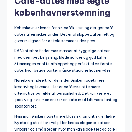
Café-dates med ægte
københavnerstemning
København er kendt for sin cafékultur, og det gør café-
dates til en sikker vinder. Det er afslappet, uformelt og
giver mulighed for at tale sammen uden pres.
På Vesterbro finder man masser af hyggelige caféer
med dæmpet belysning, bløde sofaer og god kaffe.
Stemningen er ofte afslappet og perfekt til en første
date, hvor begge parter måske stadig er lidt nervøse.
Nørrebro er ideelt for dem, der ønsker noget mere
kreativt og levende. Her er caféerne ofte mere
alternative og fulde af personlighed. Det kan være et
godt valg, hvis man ønsker en date med lidt mere kant og
spontanitet.
Hvis man ønsker noget mere klassisk romantisk, er Indre
By stadig et sikkert valg. Her findes elegante caféer,
vinbarer og små steder, hvor man kan sidde tæt og tale i