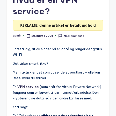
service?
REKLAME: denne artikel er betalt indhold
admin
25. marts 2025
No Comments
Posted
by
Forestil dig, at du sidder på en café og bruger det gratis
Wi-Fi.
Det virker smart, ikke?
Men faktisk er det som at sende et postkort – alle kan
læse, hvad du skriver.
En
VPN service
(som står for Virtual Private Network)
fungerer som en kuvert til din internetforbindelse. Den
krypterer dine data, så ingen andre kan læse med.
Kort sagt:
En VPN skaber en
sikker og privat forbindelse til