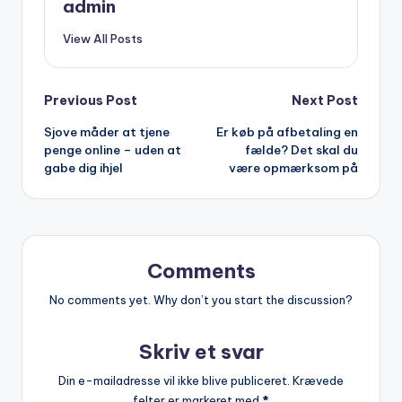
admin
View All Posts
Post
Previous Post
Next Post
Sjove måder at tjene
Er køb på afbetaling en
navigation
penge online – uden at
fælde? Det skal du
gabe dig ihjel
være opmærksom på
Comments
No comments yet. Why don’t you start the discussion?
Skriv et svar
Din e-mailadresse vil ikke blive publiceret.
Krævede
felter er markeret med
*