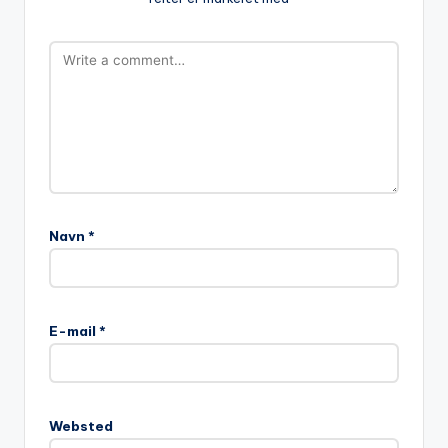
Navn
*
A
l
E-mail
*
t
e
r
n
Websted
a