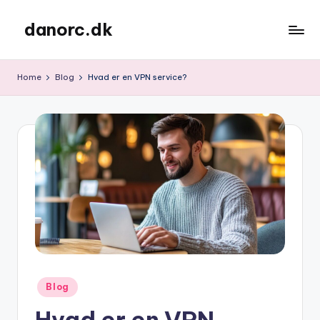
danorc.dk
Skip
to
content
Home
Blog
Hvad er en VPN service?
Posted
Blog
in
Hvad er en VPN