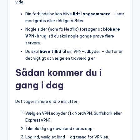
vide:
Din forbindelse kan blive
lidt langsommere
– især
med gratis eller dårlige VPN’er.
Nogle sider (som fx Netflix) forsøger at
blokere
VPN-brug
, så du skal nogle gange prøve flere
servere.
Du skal
have tillid
til din VPN-udbyder – derfor er
det vigtigt at vælge en troværdig en.
Sådan kommer du i
gang i dag
Det tager mindre end 5 minutter:
Vælg en VPN udbyder (fx NordVPN, Surfshark eller
ExpressVPN).
Tilmeld dig og download deres app.
Log ind, vælg et land – og tænd for VPN’en.