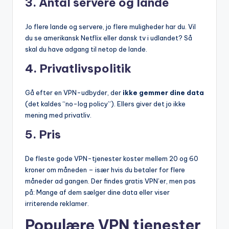
3.
Antal servere og lande
Jo flere lande og servere, jo flere muligheder har du. Vil
du se amerikansk Netflix eller dansk tv i udlandet? Så
skal du have adgang til netop de lande.
4.
Privatlivspolitik
Gå efter en VPN-udbyder, der
ikke gemmer dine data
(det kaldes “no-log policy”). Ellers giver det jo ikke
mening med privatliv.
5.
Pris
De fleste gode VPN-tjenester koster mellem 20 og 60
kroner om måneden – især hvis du betaler for flere
måneder ad gangen. Der findes gratis VPN’er, men pas
på: Mange af dem sælger dine data eller viser
irriterende reklamer.
Populære VPN tjenester