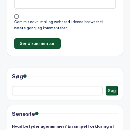
t
i
v
Gem mit navn, mail og websted i denne browser til
e
næste gang jeg kommenterer.
:
Søg
Søg
Seneste
Hvad betyder ugenummer? En simpel forklaring af