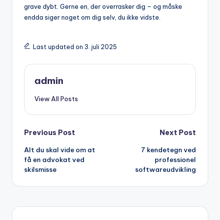
grave dybt. Gerne en, der overrasker dig – og måske
endda siger noget om dig selv, du ikke vidste.
Last updated on 3. juli 2025
admin
View All Posts
Post
Previous Post
Next Post
Alt du skal vide om at
7 kendetegn ved
navigation
få en advokat ved
professionel
skilsmisse
softwareudvikling