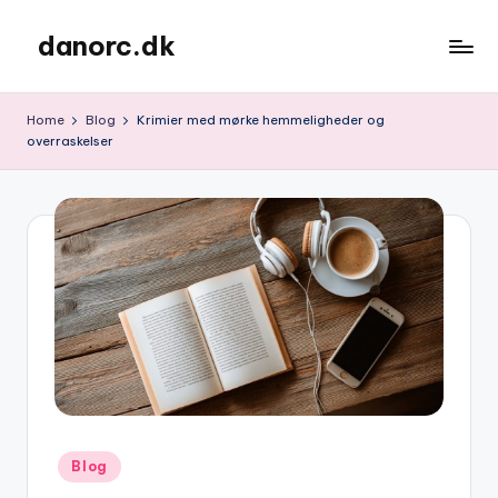
danorc.dk
Skip
to
content
Home
Blog
Krimier med mørke hemmeligheder og
overraskelser
Posted
Blog
in