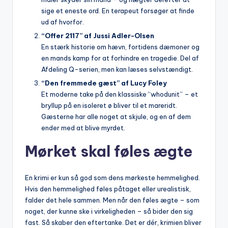
sige et eneste ord. En terapeut forsøger at finde
ud af hvorfor.
“Offer 2117” af Jussi Adler-Olsen
En stærk historie om hævn, fortidens dæmoner og
en mands kamp for at forhindre en tragedie. Del af
Afdeling Q-serien, men kan læses selvstændigt.
“Den fremmede gæst” af Lucy Foley
Et moderne take på den klassiske “whodunit” – et
bryllup på en isoleret ø bliver til et mareridt.
Gæsterne har alle noget at skjule, og en af dem
ender med at blive myrdet.
Mørket skal føles ægte
En krimi er kun så god som dens mørkeste hemmelighed.
Hvis den hemmelighed føles påtaget eller urealistisk,
falder det hele sammen. Men når den føles ægte – som
noget, der kunne ske i virkeligheden – så bider den sig
fast. Så skaber den eftertanke. Det er dér, krimien bliver