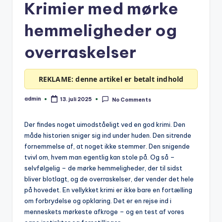
Krimier med mørke
hemmeligheder og
overraskelser
REKLAME: denne artikel er betalt indhold
admin
13. juli 2025
No Comments
Posted
by
Der findes noget uimodståeligt ved en god krimi. Den
måde historien sniger sig ind under huden. Den sitrende
fornemmelse af, at noget ikke stemmer. Den snigende
tvivl om, hvem man egentlig kan stole på. Og så –
selvfølgelig – de mørke hemmeligheder, der til sidst
bliver blotlagt, og de overraskelser, der vender det hele
på hovedet. En vellykket krimi er ikke bare en fortælling
om forbrydelse og opklaring. Det er en rejse ind i
menneskets mørkeste afkroge – og en test af vores