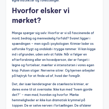
egne instinkter og forestillinger.
Hvorfor elsker vi
mørket?
Mange spørger sig selv: Hvorfor er vi så fascinerede af
mord, bedrag og menneskelig forfald? Svaret ligger i
spændingen – men også i psykologien. Krimier lader os
udforske frygt og ondskab i trygge rammer. Vi kan kigge
ind i afgrunden, uden selv at falde. Når vi følger en
efterforskning eller en hovedperson, der er fanget i
løgne og fortielser, mærker vi intensiteten i vores egen
krop. Pulsen stiger. Nerverne sitrer. Og hjernen arbejder
på højtryk for at finde ud af, hvad der foregår.
Det, der især kendetegner de stærkeste krimier, er
deres evne til at overraske. Ikke kun med “hvem gjorde
det?” – men med, hvordan og hvorfor. Mørke
hemmeligheder er ikke kun dramatisk krymmel på
toppen. De er selve nerven i fortællingen. De afslører