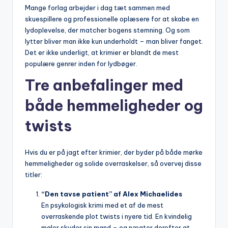
Mange forlag arbejder i dag tæt sammen med
skuespillere og professionelle oplæsere for at skabe en
lydoplevelse, der matcher bogens stemning. Og som
lytter bliver man ikke kun underholdt – man bliver fanget.
Det er ikke underligt, at krimier er blandt de mest
populære genrer inden for lydbøger.
Tre anbefalinger med
både hemmeligheder og
twists
Hvis du er på jagt efter krimier, der byder på både mørke
hemmeligheder og solide overraskelser, så overvej disse
titler:
“Den tavse patient” af Alex Michaelides
En psykologisk krimi med et af de mest
overraskende plot twists i nyere tid. En kvindelig
maler skyder sin mand – og nægter derefter at