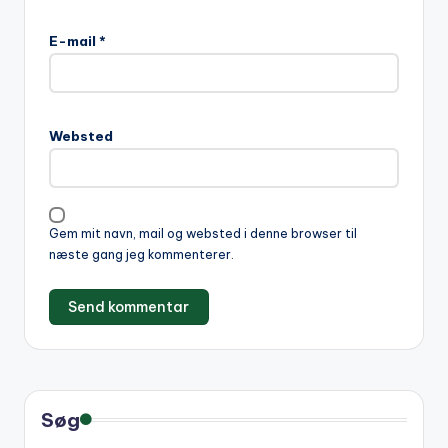
A
l
E-mail
*
t
e
r
n
Websted
a
t
i
v
Gem mit navn, mail og websted i denne browser til
e
næste gang jeg kommenterer.
:
Søg