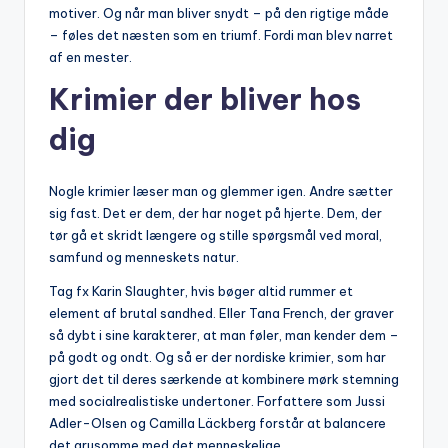
motiver. Og når man bliver snydt – på den rigtige måde
– føles det næsten som en triumf. Fordi man blev narret
af en mester.
Krimier der bliver hos
dig
Nogle krimier læser man og glemmer igen. Andre sætter
sig fast. Det er dem, der har noget på hjerte. Dem, der
tør gå et skridt længere og stille spørgsmål ved moral,
samfund og menneskets natur.
Tag fx Karin Slaughter, hvis bøger altid rummer et
element af brutal sandhed. Eller Tana French, der graver
så dybt i sine karakterer, at man føler, man kender dem –
på godt og ondt. Og så er der nordiske krimier, som har
gjort det til deres særkende at kombinere mørk stemning
med socialrealistiske undertoner. Forfattere som Jussi
Adler-Olsen og Camilla Läckberg forstår at balancere
det grusomme med det menneskelige.